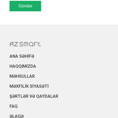
ANA SƏHIFƏ
HAQQIMIZDA
MƏHSULLAR
MƏXFILIK SIYASƏTI
ŞƏRTLƏR VƏ QAYDALAR
FAQ
ƏLAQƏ