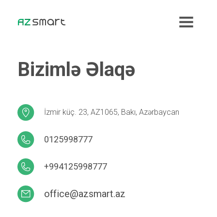
Bizimlə Əlaqə
İzmir küç. 23, AZ1065, Bakı, Azərbaycan
0125998777
+994125998777
office@azsmart.az