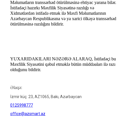
Məlumatların transsərhəd ötürülməsinə ehtiyac yarana bilər.
İstifadəçi hazırkı Məxfilik Siyasətinə razılığı və
Xidmətlərdən istifadə etmək ilə Məxfi Məlumatlarının
Azərbaycan Respublikasına və ya xarici ölkəyə transsərhəd
ötürülməsinə razılığını bildirir.
YUXARIDAKILARI NƏZƏRƏ ALARAQ, İstifadəçi bu
Məxfilik Siyasətini qəbul etməklə bütün müddəaları ilə razı
olduğunu bildirir.
Əlaqə:
İzmir küç. 23, AZ1065, Bakı, Azərbaycan
0125998777
office@azsmart.az