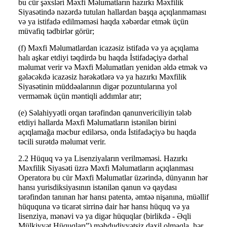
bu cür şəxsləri Məxfi Məlumatların hazırkı Məxfilik
Siyasətində nəzərdə tutulan hallardan başqa açıqlanmaması
və ya istifadə edilməməsi haqda xəbərdar etmək üçün
müvafiq tədbirlər görür;
(f) Məxfi Məlumatlardan icazəsiz istifadə və ya açıqlama
halı aşkar etdiyi təqdirdə bu haqda İstifadəçiyə dərhal
məlumat verir və Məxfi Məlumatları yenidən əldə etmək və
gələcəkdə icazəsiz hərəkətlərə və ya hazırkı Məxfilik
Siyasətinin müddəalarının digər pozuntularına yol
verməmək üçün məntiqli addımlar atır;
(e) Səlahiyyətli orqan tərəfindən qanunvericiliyin tələb
etdiyi hallarda Məxfi Məlumatların istənilən birini
açıqlamağa məcbur edilərsə, onda İstifadəçiyə bu haqda
təcili surətdə məlumat verir.
2.2 Hüquq və ya Lisenziyaların verilməməsi. Hazırkı
Məxfilik Siyasəti üzrə Məxfi Məlumatların açıqlanması
Operatora bu cür Məxfi Məlumatlar üzərində, dünyanın hər
hansı yurisdiksiyasının istənilən qanun və qaydası
tərəfindən tanınan hər hansı patentə, əmtəə nişanına, müəllif
hüququna və ticarət sirrinə dair hər hansı hüquq və ya
lisenziya, mənəvi və ya digər hüquqlar (birlikdə - Əqli
Mülkiyyət Hüquqları”) məhdudiyyətsiz daxil olmaqla, hər