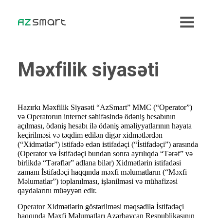
Məxfilik siyasəti
Hazırkı Məxfilik Siyasəti “AzSmart” MMC (“Operator”)
və Operatorun internet səhifəsində ödəniş hesabının
açılması, ödəniş hesabı ilə ödəniş əməliyyatlarının həyata
keçirilməsi və təqdim edilən digər xidmətlərdən
(“Xidmətlər”) istifadə edən istifadəçi (“İstifadəçi”) arasında
(Operator və İstifadəçi bundan sonra ayrılıqda “Tərəf” və
birlikdə “Tərəflər” adlana bilər) Xidmətlərin istifadəsi
zamanı İstifadəçi haqqında məxfi məlumatların (“Məxfi
Məlumatlar”) toplanılması, işlənilməsi və mühafizəsi
qaydalarını müəyyən edir.
Operator Xidmətlərin göstərilməsi məqsədilə İstifadəçi
haqqında Məxfi Məlumatları Azərbaycan Respublikasının