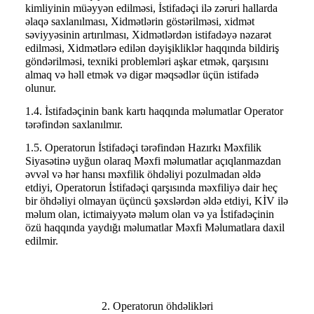
kimliyinin müəyyən edilməsi, İstifadəçi ilə zəruri hallarda
əlaqə saxlanılması, Xidmətlərin göstərilməsi, xidmət
səviyyəsinin artırılması, Xidmətlərdən istifadəyə nəzarət
edilməsi, Xidmətlərə edilən dəyişikliklər haqqında bildiriş
göndərilməsi, texniki problemləri aşkar etmək, qarşısını
almaq və həll etmək və digər məqsədlər üçün istifadə
olunur.
1.4. İstifadəçinin bank kartı haqqında məlumatlar Operator
tərəfindən saxlanılmır.
1.5. Operatorun İstifadəçi tərəfindən Hazırkı Məxfilik
Siyasətinə uyğun olaraq Məxfi məlumatlar açıqlanmazdan
əvvəl və hər hansı məxfilik öhdəliyi pozulmadan əldə
etdiyi, Operatorun İstifadəçi qarşısında məxfiliyə dair heç
bir öhdəliyi olmayan üçüncü şəxslərdən əldə etdiyi, KİV ilə
məlum olan, ictimaiyyətə məlum olan və ya İstifadəçinin
özü haqqında yaydığı məlumatlar Məxfi Məlumatlara daxil
edilmir.
2. Operatorun öhdəlikləri