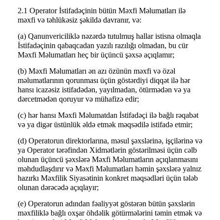
2.1 Operator İstifadəçinin bütün Məxfi Məlumatları ilə
məxfi və təhlükəsiz şəkildə davranır, və:
(a) Qanunvericiliklə nəzərdə tutulmuş hallar istisna olmaqla
İstifadəçinin qabaqcadan yazılı razılığı olmadan, bu cür
Məxfi Məlumatları heç bir üçüncü şəxsə açıqlamır;
(b) Məxfi Məlumatları ən azı özünün məxfi və özəl
məlumatlarının qorunması üçün göstərdiyi diqqət ilə hər
hansı icazəsiz istifadədən, yayılmadan, ötürmədən və ya
dərcetmədən qoruyur və mühafizə edir;
(c) hər hansı Məxfi Məlumatdan İstifadəçi ilə bağlı rəqabət
və ya digər üstünlük əldə etmək məqsədilə istifadə etmir;
(d) Operatorun direktorlarına, məsul şəxslərinə, işçilərinə və
ya Operator tərəfindən Xidmətlərin göstərilməsi üçün cəlb
olunan üçüncü şəxslərə Məxfi Məlumatların açıqlanmasını
məhdudlaşdırır və Məxfi Məlumatları həmin şəxslərə yalnız
hazırkı Məxfilik Siyasətinin konkret məqsədləri üçün tələb
olunan dərəcədə açıqlayır;
(e) Operatorun adından fəaliyyət göstərən bütün şəxslərin
məxfiliklə bağlı oxşar öhdəlik götürmələrini təmin etmək və