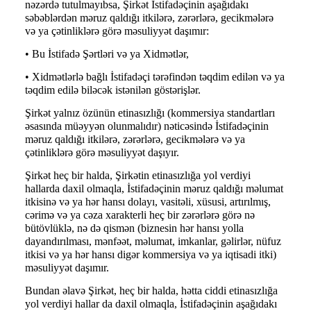
nəzərdə tutulmayıbsa, Şirkət İstifadəçinin aşağıdakı
səbəblərdən məruz qaldığı itkilərə, zərərlərə, gecikmələrə
və ya çətinliklərə görə məsuliyyət daşımır:
• Bu İstifadə Şərtləri və ya Xidmətlər,
• Xidmətlərlə bağlı İstifadəçi tərəfindən təqdim edilən və ya
təqdim edilə biləcək istənilən göstərişlər.
Şirkət yalnız özünün etinasızlığı (kommersiya standartları
əsasında müəyyən olunmalıdır) nəticəsində İstifadəçinin
məruz qaldığı itkilərə, zərərlərə, gecikmələrə və ya
çətinliklərə görə məsuliyyət daşıyır.
Şirkət heç bir halda, Şirkətin etinasızlığa yol verdiyi
hallarda daxil olmaqla, İstifadəçinin məruz qaldığı məlumat
itkisinə və ya hər hansı dolayı, vasitəli, xüsusi, artırılmış,
cərimə və ya cəza xarakterli heç bir zərərlərə görə nə
bütövlüklə, nə də qismən (biznesin hər hansı yolla
dayandırılması, mənfəət, məlumat, imkanlar, gəlirlər, nüfuz
itkisi və ya hər hansı digər kommersiya və ya iqtisadi itki)
məsuliyyət daşımır.
Bundan əlavə Şirkət, heç bir halda, hətta ciddi etinasızlığa
yol verdiyi hallar da daxil olmaqla, İstifadəçinin aşağıdakı