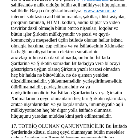
səhifəsində malik olduğu bütün əqli mülkiyyət hüquqlarının
sahibidir. Başqa cür göstərilməmişsə,
www.azsmart.az
internet səhifəsinə aid bütün mətnlər, şəkillər, illüstrasiyalar,
proqram təminatı, HTML kodları, audio kliplər və video
təsvirlər daxil olmaqla bütün əmtəə nişanları, loqolar və
bütün işlər Şirkətin mülkiyyətidir və şəxsi və qeyri-
kommersiya məqsədləri üçün istifadə olunan hallar istisna
olmaqla baxılma, çap edilmə və ya İstifadəçinin Xidmətlər
ilə bağlı əməliyyatlarının elektron surətlərinin
arxivləşdirilməsi də daxil olmaqla, onlar bu İstifadə
Şərtlərinə və Şirkətin sonradan İstifadəçiyə verə biləcəyi
göstərişlərə uyğun olaraq Şirkətin yazılı icazəsi olmadan
heç bir halda nə bütövlüklə, nə də qismən yenidən
düzəldilməməlidir, yüklənməməlidir, yerləşdirilməməlidir,
ötürülməməlidir, paylaşılmamalıdır və ya
dəyişdirilməməlidir. Bu İstifadə Şərtlərində və ya Şirkətin
Xidmətlərində qeyd olunanların heç biri Şirkətin işlərindən,
əmtəə nişanlarından və ya loqolarından, ümumiyyətlə əqli
mülkiyyətindən heç bir digər yolla istifadə olunması
hüququnu yaradan müddəa kimi şərh edilməməlidir.
17. TƏTBİQ OLUNAN QANUNVERİCİLİK Bu İstifadə
Şərtlərində xüsusi olaraq qeyd olunmayan bütün məsələlər
yalnız Azərbaycan Respublikasının qanunvericiliyinə