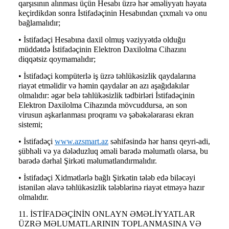
qarşısının alınması üçün Hesabı üzrə hər əməliyyatı həyata
keçirdikdən sonra İstifadəçinin Hesabından çıxmalı və onu
bağlamalıdır;
• İstifadəçi Hesabına daxil olmuş vəziyyətdə olduğu
müddətdə İstifadəçinin Elektron Daxilolma Cihazını
diqqətsiz qoymamalıdır;
• İstifadəçi kompüterlə iş üzrə təhlükəsizlik qaydalarına
riayət etməlidir və həmin qaydalar ən azı aşağıdakılar
olmalıdır: əgər belə təhlükəsizlik tədbirləri İstifadəçinin
Elektron Daxilolma Cihazında mövcuddursa, ən son
virusun aşkarlanması proqramı və şəbəkələrarası ekran
sistemi;
• İstifadəçi
www.azsmart.az
səhifəsində hər hansı qeyri-adi,
şübhəli və ya dələduzluq əməli barədə məlumatlı olarsa, bu
barədə dərhal Şirkəti məlumatlandırmalıdır.
• İstifadəçi Xidmətlərlə bağlı Şirkətin tələb edə biləcəyi
istənilən əlavə təhlükəsizlik tələblərinə riayət etməyə hazır
olmalıdır.
11. İSTİFADƏÇİNİN ONLAYN ƏMƏLİYYATLAR
ÜZRƏ MƏLUMATLARININ TOPLANMASINA VƏ