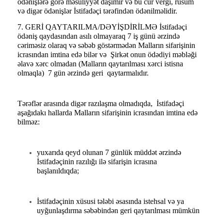
ödənişlərə görə məsuliyyət daşımır və bu cür vergi, rüsum
və digər ödənişlər İstifadəçi tərəfindən ödənilməlidir.
7. GERİ QAYTARILMA/DƏYİŞDİRİLMƏ İstifadəçi
ödəniş qaydasından asılı olmayaraq 7 iş günü ərzində
cəriməsiz olaraq və səbəb göstərmədən Malların sifarişinin
icrasından imtina edə bilər və Şirkət onun ödədiyi məbləği
əlavə xərc olmadan (Malların qaytarılması xərci istisna
olmaqla) 7 gün ərzində geri qaytarmalıdır.
Tərəflər arasında digər razılaşma olmadıqda, İstifadəçi
aşağıdakı hallarda Malların sifarişinin icrasından imtina edə
bilməz:
yuxarıda qeyd olunan 7 günlük müddət ərzində
İstifadəçinin razılığı ilə sifarişin icrasına
başlanıldıqda;
İstifadəçinin xüsusi tələbi əsasında istehsal və ya
uyğunlaşdırma səbəbindən geri qaytarılması mümkün