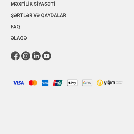
MƏXFILIK SIYASƏTI
ŞƏRTLƏR VƏ QAYDALAR
FAQ
ƏLAQƏ