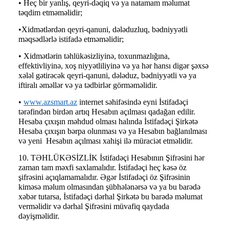
• Heç bir yanlış, qeyri-dəqiq və ya natamam məlumat
təqdim etməməlidir;
•Xidmətlərdən qeyri-qanuni, dələduzluq, bədniyyətli
məqsədlərlə istifadə etməməlidir;
• Xidmətlərin təhlükəsizliyinə, toxunmazlığına,
effektivliyinə, xoş niyyətliliyinə və ya hər hansı digər şəxsə
xələl gətirəcək qeyri-qanuni, dələduz, bədniyyətli və ya
iftiralı əməllər və ya tədbirlər görməməlidir.
•
www.azsmart.az
internet səhifəsində eyni İstifadəçi
tərəfindən birdən artıq Hesabın açılması qadağan edilir.
Hesaba çıxışın məhdud olması halında İstifadəçi Şirkətə
Hesaba çıxışın bərpa olunması və ya Hesabın bağlanılması
və yeni Hesabın açılması xahişi ilə müraciət etməlidir.
10. TƏHLÜKƏSİZLİK İstifadəçi Hesabının Şifrəsini hər
zaman tam məxfi saxlamalıdır. İstifadəçi heç kəsə öz
şifrəsini açıqlamamalıdır. Əgər İstifadəçi öz Şifrəsinin
kiməsə məlum olmasından şübhələnərsə və ya bu barədə
xəbər tutarsa, İstifadəçi dərhal Şirkətə bu barədə məlumat
verməlidir və dərhal Şifrəsini müvafiq qaydada
dəyişməlidir.