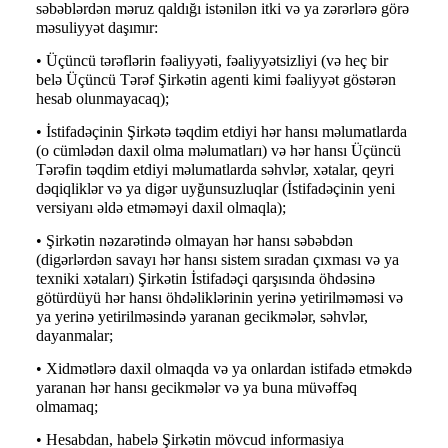
səbəblərdən məruz qaldığı istənilən itki və ya zərərlərə görə
məsuliyyət daşımır:
• Üçüncü tərəflərin fəaliyyəti, fəaliyyətsizliyi (və heç bir
belə Üçüncü Tərəf Şirkətin agenti kimi fəaliyyət göstərən
hesab olunmayacaq);
• İstifadəçinin Şirkətə təqdim etdiyi hər hansı məlumatlarda
(o cümlədən daxil olma məlumatları) və hər hansı Üçüncü
Tərəfin təqdim etdiyi məlumatlarda səhvlər, xətalar, qeyri
dəqiqliklər və ya digər uyğunsuzluqlar (İstifadəçinin yeni
versiyanı əldə etməməyi daxil olmaqla);
• Şirkətin nəzarətində olmayan hər hansı səbəbdən
(digərlərdən savayı hər hansı sistem sıradan çıxması və ya
texniki xətaları) Şirkətin İstifadəçi qarşısında öhdəsinə
götürdüyü hər hansı öhdəliklərinin yerinə yetirilməməsi və
ya yerinə yetirilməsində yaranan gecikmələr, səhvlər,
dayanmalar;
• Xidmətlərə daxil olmaqda və ya onlardan istifadə etməkdə
yaranan hər hansı gecikmələr və ya buna müvəffəq
olmamaq;
• Hesabdan, habelə Şirkətin mövcud informasiya