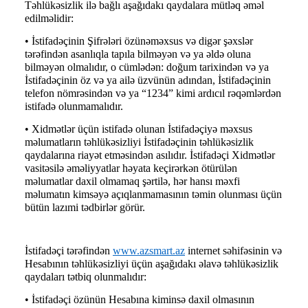
Təhlükəsizlik ilə bağlı aşağıdakı qaydalara mütləq əməl
edilməlidir:
• İstifadəçinin Şifrələri özünəməxsus və digər şəxslər
tərəfindən asanlıqla tapıla bilməyən və ya əldə oluna
bilməyən olmalıdır, o cümlədən: doğum tarixindən və ya
İstifadəçinin öz və ya ailə üzvünün adından, İstifadəçinin
telefon nömrəsindən və ya “1234” kimi ardıcıl rəqəmlərdən
istifadə olunmamalıdır.
• Xidmətlər üçün istifadə olunan İstifadəçiyə məxsus
məlumatların təhlükəsizliyi İstifadəçinin təhlükəsizlik
qaydalarına riayət etməsindən asılıdır. İstifadəçi Xidmətlər
vasitəsilə əməliyyatlar həyata keçirərkən ötürülən
məlumatlar daxil olmamaq şərtilə, hər hansı məxfi
məlumatın kimsəyə açıqlanmamasının təmin olunması üçün
bütün lazımi tədbirlər görür.
İstifadəçi tərəfindən
www.azsmart.az
internet səhifəsinin və
Hesabının təhlükəsizliyi üçün aşağıdakı əlavə təhlükəsizlik
qaydaları tətbiq olunmalıdır:
• İstifadəçi özünün Hesabına kiminsə daxil olmasının