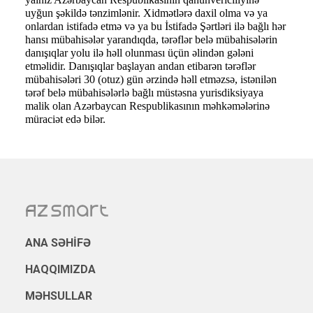
uyğun şəkildə tənzimlənir. Xidmətlərə daxil olma və ya
onlardan istifadə etmə və ya bu İstifadə Şərtləri ilə bağlı hər
hansı mübahisələr yarandıqda, tərəflər belə mübahisələrin
danışıqlar yolu ilə həll olunması üçün əlindən gələni
etməlidir. Danışıqlar başlayan andan etibarən tərəflər
mübahisələri 30 (otuz) gün ərzində həll etməzsə, istənilən
tərəf belə mübahisələrlə bağlı müstəsna yurisdiksiyaya
malik olan Azərbaycan Respublikasının məhkəmələrinə
müraciət edə bilər.
ANA SƏHIFƏ
HAQQIMIZDA
MƏHSULLAR