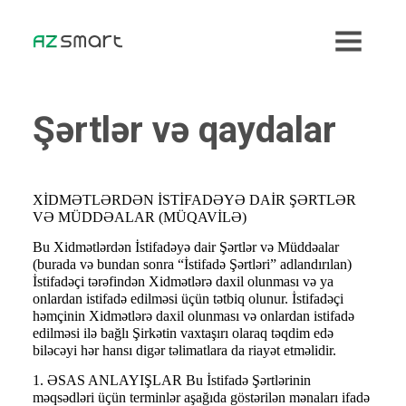
Şərtlər və qaydalar
XİDMƏTLƏRDƏN İSTİFADƏYƏ DAİR ŞƏRTLƏR
VƏ MÜDDƏALAR (MÜQAVİLƏ)
Bu Xidmətlərdən İstifadəyə dair Şərtlər və Müddəalar
(burada və bundan sonra “İstifadə Şərtləri” adlandırılan)
İstifadəçi tərəfindən Xidmətlərə daxil olunması və ya
onlardan istifadə edilməsi üçün tətbiq olunur. İstifadəçi
həmçinin Xidmətlərə daxil olunması və onlardan istifadə
edilməsi ilə bağlı Şirkətin vaxtaşırı olaraq təqdim edə
biləcəyi hər hansı digər təlimatlara da riayət etməlidir.
1. ƏSAS ANLAYIŞLAR Bu İstifadə Şərtlərinin
məqsədləri üçün terminlər aşağıda göstərilən mənaları ifadə