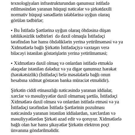
texnologiyaları infrastrukturundan qanunsuz istifadə
edilməsindən yaranan hüquqi nəticələr və şirkətdaxili
normativ hüquqi sənədlərin tələblərinə uyğun olaraq
görülən tədbirlər;
• Bu İstifadə Şərtlərinə uyğun olaraq öhdəsinə düşən
təhlükəsizlik tədbirləri də daxil olmaqla İstifadəçi
tərəfindən hər hansı öhdəliklərin yerinə yetirilməməsi və ya
Xidmətlərlə bağlı Şirkətin İstifadəçiyə vaxtaşırı verə
biləcəyi istənilən göstərişlərin yerinə yetirilməməsi;
• Xidmətlərə daxil olmaq və onlardan istifadə etməklə
əlaqədar istənilən dələduz və ya digər qanunsuz hərəkət
(hərəkətsizlik) (İstifadəçi belə məsələlərlə bağlı onun
hesabına xidmət göstərən banka müraciət etməlidir).
Şirkətin ciddi etinasızlığı nəticəsində yaranan iddialar,
xərclər və məsuliyyətlər daxil olmamaq şərtilə, İstifadəçi
Xidmətlərə daxil olması və onlardan istifadə etməsi və ya
İstifadəçi tərəfindən İstifadə Şərtlərinin pozulması
nəticəsində yaranan istənilən iddialardan, xərclərdən və
məsuliyyətlərdən Şirkəti azad edir və qoruyur. Xidmətlərlə
bağlı olan hər hansı şikayətlər Şirkətin elektron poçt
ünvanına göndərilməlidir.