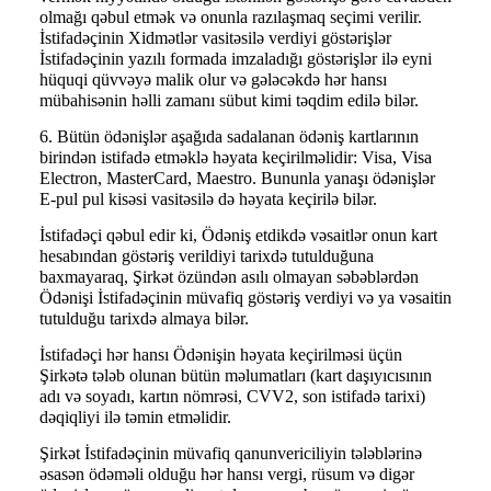
olmağı qəbul etmək və onunla razılaşmaq seçimi verilir.
İstifadəçinin Xidmətlər vasitəsilə verdiyi göstərişlər
İstifadəçinin yazılı formada imzaladığı göstərişlər ilə eyni
hüquqi qüvvəyə malik olur və gələcəkdə hər hansı
mübahisənin həlli zamanı sübut kimi təqdim edilə bilər.
6. Bütün ödənişlər aşağıda sadalanan ödəniş kartlarının
birindən istifadə etməklə həyata keçirilməlidir: Visa, Visa
Electron, MasterCard, Maestro. Bununla yanaşı ödənişlər
E-pul pul kisəsi vasitəsilə də həyata keçirilə bilər.
İstifadəçi qəbul edir ki, Ödəniş etdikdə vəsaitlər onun kart
hesabından göstəriş verildiyi tarixdə tutulduğuna
baxmayaraq, Şirkət özündən asılı olmayan səbəblərdən
Ödənişi İstifadəçinin müvafiq göstəriş verdiyi və ya vəsaitin
tutulduğu tarixdə almaya bilər.
İstifadəçi hər hansı Ödənişin həyata keçirilməsi üçün
Şirkətə tələb olunan bütün məlumatları (kart daşıyıcısının
adı və soyadı, kartın nömrəsi, CVV2, son istifadə tarixi)
dəqiqliyi ilə təmin etməlidir.
Şirkət İstifadəçinin müvafiq qanunvericiliyin tələblərinə
əsasən ödəməli olduğu hər hansı vergi, rüsum və digər