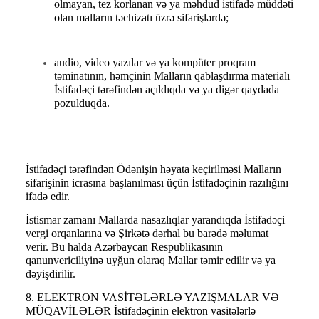
olmayan, tez korlanan və ya məhdud istifadə müddəti
olan malların təchizatı üzrə sifarişlərdə;
audio, video yazılar və ya kompüter proqram
təminatının, həmçinin Malların qablaşdırma materialı
İstifadəçi tərəfindən açıldıqda və ya digər qaydada
pozulduqda.
İstifadəçi tərəfindən Ödənişin həyata keçirilməsi Malların
sifarişinin icrasına başlanılması üçün İstifadəçinin razılığını
ifadə edir.
İstismar zamanı Mallarda nasazlıqlar yarandıqda İstifadəçi
vergi orqanlarına və Şirkətə dərhal bu barədə məlumat
verir. Bu halda Azərbaycan Respublikasının
qanunvericiliyinə uyğun olaraq Mallar təmir edilir və ya
dəyişdirilir.
8. ELEKTRON VASİTƏLƏRLƏ YAZIŞMALAR VƏ
MÜQAVİLƏLƏR İstifadəçinin elektron vasitələrlə