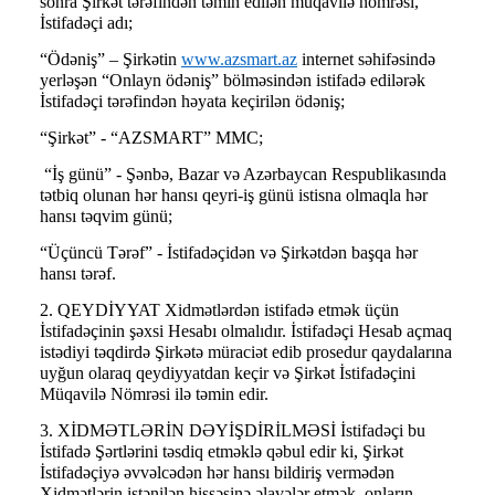
sonra Şirkət tərəfindən təmin edilən müqavilə nömrəsi,
İstifadəçi adı;
“Ödəniş” – Şirkətin
www.azsmart.az
internet səhifəsində
yerləşən “Onlayn ödəniş” bölməsindən istifadə edilərək
İstifadəçi tərəfindən həyata keçirilən ödəniş;
“Şirkət” - “AZSMART” MMC;
“İş günü” - Şənbə, Bazar və Azərbaycan Respublikasında
tətbiq olunan hər hansı qeyri-iş günü istisna olmaqla hər
hansı təqvim günü;
“Üçüncü Tərəf” - İstifadəçidən və Şirkətdən başqa hər
hansı tərəf.
2. QEYDİYYAT Xidmətlərdən istifadə etmək üçün
İstifadəçinin şəxsi Hesabı olmalıdır. İstifadəçi Hesab açmaq
istədiyi təqdirdə Şirkətə müraciət edib prosedur qaydalarına
uyğun olaraq qeydiyyatdan keçir və Şirkət İstifadəçini
Müqavilə Nömrəsi ilə təmin edir.
3. XİDMƏTLƏRİN DƏYİŞDİRİLMƏSİ İstifadəçi bu
İstifadə Şərtlərini təsdiq etməklə qəbul edir ki, Şirkət
İstifadəçiyə əvvəlcədən hər hansı bildiriş vermədən
Xidmətlərin istənilən hissəsinə əlavələr etmək, onların