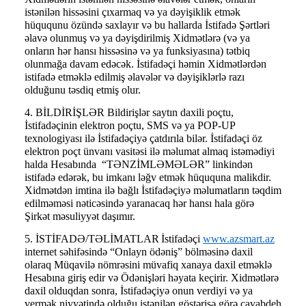
istənilən hissəsini çıxarmaq və ya dəyişiklik etmək
hüququnu özündə saxlayır və bu hallarda İstifadə Şərtləri
əlavə olunmuş və ya dəyişdirilmiş Xidmətlərə (və ya
onların hər hansı hissəsinə və ya funksiyasına) tətbiq
olunmağa davam edəcək. İstifadəçi həmin Xidmətlərdən
istifadə etməklə edilmiş əlavələr və dəyişiklərlə razı
olduğunu təsdiq etmiş olur.
4. BİLDİRİŞLƏR Bildirişlər saytın daxili poçtu,
İstifadəçinin elektron poçtu, SMS və ya POP-UP
texnologiyası ilə İstifadəçiyə çatdırıla bilər. İstifadəçi öz
elektron poçt ünvanı vasitəsi ilə məlumat almaq istəmədiyi
halda Hesabında “TƏNZİMLƏMƏLƏR” linkindən
istifadə edərək, bu imkanı ləğv etmək hüququna malikdir.
Xidmətdən imtina ilə bağlı İstifadəçiyə məlumatların təqdim
edilməməsi nəticəsində yaranacaq hər hansı hala görə
Şirkət məsuliyyət daşımır.
5. İSTİFADƏ/TƏLİMATLAR
İstifadəçi
www.azsmart.az
internet səhifəsində “Onlayn ödəniş” bölməsinə daxil
olaraq Müqavilə nömrəsini müvafiq xanaya daxil etməklə
Hesabına giriş edir və Ödənişləri həyata keçirir. Xidmətlərə
daxil olduqdan sonra, İstifadəçiyə onun verdiyi və ya
vermək niyyətində olduğu istənilən göstərişə görə cavabdeh