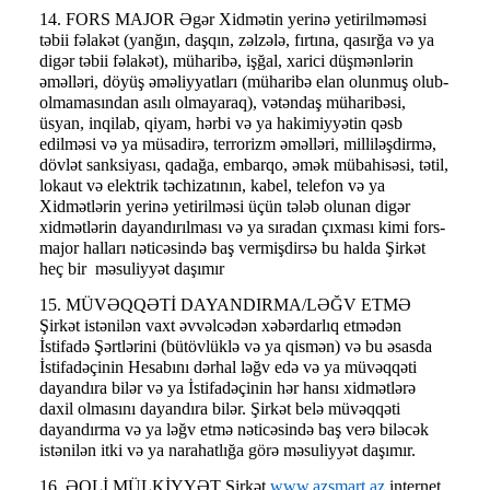
14. FORS MAJOR Əgər Xidmətin yerinə yetirilməməsi
təbii fəlakət (yanğın, daşqın, zəlzələ, fırtına, qasırğa və ya
digər təbii fəlakət), müharibə, işğal, xarici düşmənlərin
əməlləri, döyüş əməliyyatları (müharibə elan olunmuş olub-
olmamasından asılı olmayaraq), vətəndaş müharibəsi,
üsyan, inqilab, qiyam, hərbi və ya hakimiyyətin qəsb
edilməsi və ya müsadirə, terrorizm əməlləri, milliləşdirmə,
dövlət sanksiyası, qadağa, embarqo, əmək mübahisəsi, tətil,
lokaut və elektrik təchizatının, kabel, telefon və ya
Xidmətlərin yerinə yetirilməsi üçün tələb olunan digər
xidmətlərin dayandırılması və ya sıradan çıxması kimi fors-
major halları nəticəsində baş vermişdirsə bu halda Şirkət
heç bir məsuliyyət daşımır
15. MÜVƏQQƏTİ DAYANDIRMA/LƏĞV ETMƏ
Şirkət istənilən vaxt əvvəlcədən xəbərdarlıq etmədən
İstifadə Şərtlərini (bütövlüklə və ya qismən) və bu əsasda
İstifadəçinin Hesabını dərhal ləğv edə və ya müvəqqəti
dayandıra bilər və ya İstifadəçinin hər hansı xidmətlərə
daxil olmasını dayandıra bilər. Şirkət belə müvəqqəti
dayandırma və ya ləğv etmə nəticəsində baş verə biləcək
istənilən itki və ya narahatlığa görə məsuliyyət daşımır.
16. ƏQLİ MÜLKİYYƏT Şirkət
www.azsmart.az
internet