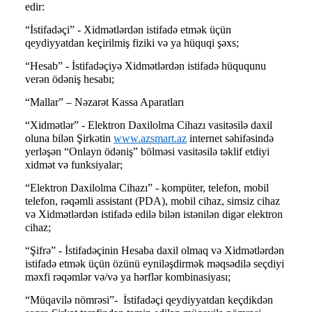
edir:
“İstifadəçi” - Xidmətlərdən istifadə etmək üçün
qeydiyyatdan keçirilmiş fiziki və ya hüquqi şəxs;
“Hesab” - İstifadəçiyə Xidmətlərdən istifadə hüququnu
verən ödəniş hesabı;
“Mallar” – Nəzarət Kassa Aparatları
“Xidmətlər” - Elektron Daxilolma Cihazı vasitəsilə daxil
oluna bilən Şirkətin
www.azsmart.az
internet səhifəsində
yerləşən “Onlayn ödəniş” bölməsi vasitəsilə təklif etdiyi
xidmət və funksiyalar;
“Elektron Daxilolma Cihazı” - kompüter, telefon, mobil
telefon, rəqəmli assistant (PDA), mobil cihaz, simsiz cihaz
və Xidmətlərdən istifadə edilə bilən istənilən digər elektron
cihaz;
“Şifrə” - İstifadəçinin Hesaba daxil olmaq və Xidmətlərdən
istifadə etmək üçün özünü eyniləşdirmək məqsədilə seçdiyi
məxfi rəqəmlər və/və ya hərflər kombinasiyası;
“Müqavilə nömrəsi”- İstifadəçi qeydiyyatdan keçdikdən