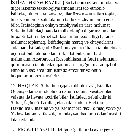
İSTİFADƏSİNƏ RAZILIQ Şirkət cookie-fayllarından və
digər izlənmə texnologiyalarından istifadə etməklə
İstifadəçinin onlayn əməliyyatlar üzrə məlumatları toplaya
bilər və internet səhifələrinin təhlükəsizliyini təmin edə
bilər. İstifadəçinin onlayn əməliyyatları üzrə məlumat,
Şirkətin İstifadəçi barədə malik olduğu digər məlumatlarla
birgə Şirkətin internet səhifəsinin funksionallığı barədə
məlumat toplamaq, İstifadəçinin maraq və ehtiyaclarını
anlamaq, İstifadəçini xüsusi onlayn təcrübə ilə təmin etmək
üçün istifadə oluna bilər. Şirkət İstifadəçinin fərdi
məlumatını Azərbaycan Respublikasının fərdi məlumatın
qorunmasını təmin edən qanunlarına uyğun olaraq qəbul
etməlidir, saxlamalıdır, istifadə etməlidir və onun
hüquqlarını pozmamalıdır.
12. HAQLAR Şirkətin başqa tələbi olmazsa, istənilən
Ödəniş ödəmə müddətində qanuni ödəmə vasitəsi olan
valyuta ilə həyata keçirilə bilər. İstifadəçi qəbul edir ki,
Şirkət, Üçüncü Tərəflər, eləcə də banklar Elektron
Daxilolma Cihazına və ya Xidmətlərə daxil olmaq və/və ya
Xidmətlərdən istifadə üçün müəyyən haqların ödənilməsini
tələb edə bilər.
13. MƏSULİYYƏT Bu İstifadə Şərtlərində ayrı qayda