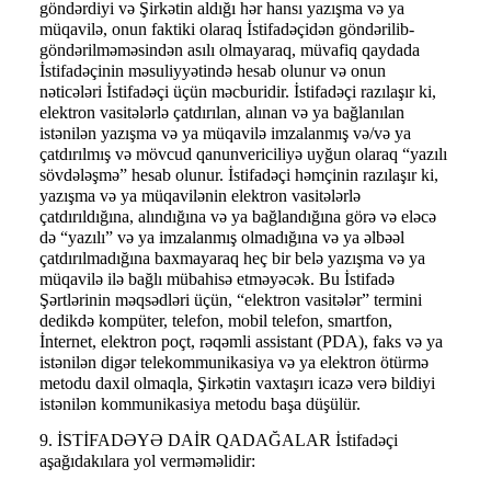
göndərdiyi və Şirkətin aldığı hər hansı yazışma və ya
müqavilə, onun faktiki olaraq İstifadəçidən göndərilib-
göndərilməməsindən asılı olmayaraq, müvafiq qaydada
İstifadəçinin məsuliyyətində hesab olunur və onun
nəticələri İstifadəçi üçün məcburidir. İstifadəçi razılaşır ki,
elektron vasitələrlə çatdırılan, alınan və ya bağlanılan
istənilən yazışma və ya müqavilə imzalanmış və/və ya
çatdırılmış və mövcud qanunvericiliyə uyğun olaraq “yazılı
sövdələşmə” hesab olunur. İstifadəçi həmçinin razılaşır ki,
yazışma və ya müqavilənin elektron vasitələrlə
çatdırıldığına, alındığına və ya bağlandığına görə və eləcə
də “yazılı” və ya imzalanmış olmadığına və ya əlbəəl
çatdırılmadığına baxmayaraq heç bir belə yazışma və ya
müqavilə ilə bağlı mübahisə etməyəcək. Bu İstifadə
Şərtlərinin məqsədləri üçün, “elektron vasitələr” termini
dedikdə kompüter, telefon, mobil telefon, smartfon,
İnternet, elektron poçt, rəqəmli assistant (PDA), faks və ya
istənilən digər telekommunikasiya və ya elektron ötürmə
metodu daxil olmaqla, Şirkətin vaxtaşırı icazə verə bildiyi
istənilən kommunikasiya metodu başa düşülür.
9. İSTİFADƏYƏ DAİR QADAĞALAR İstifadəçi
aşağıdakılara yol verməməlidir: